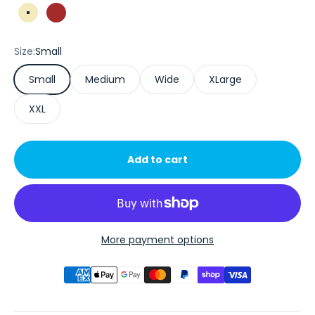
Beige
Brown
Size:
Small
Small
Medium
Wide
XLarge
XXL
Add to cart
More payment options