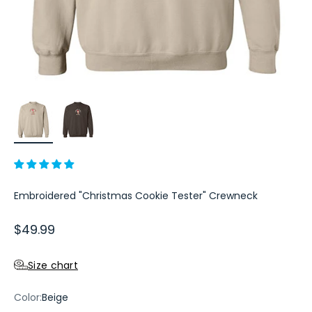
Embroidered "Christmas Cookie Tester" Crewneck
Sale price
$49.99
Size chart
Color:
Beige