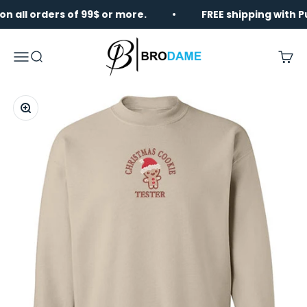
Skip to content
l orders of 99$ or more.
FREE shipping with Purola
Brodame
Menu
Search
Cart
Zoom